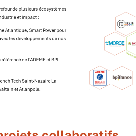
rrefour de plusieurs écosystèmes
ustrie et impact :
e Atlantique, Smart Power pour
a avec les développements de nos
 référencé de l’ADEME et BPI
ench Tech Saint-Nazaire La
altain et Atlanpole.
rojets collaboratifs