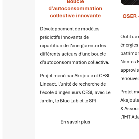
Boucle
d’autoconsommation
collective innovante
OSER –
Développement de modèles
Outil de
prédictifs innovants de
énergies
répartition de l’énergie entre les
patrimo
différents acteurs d’une boucle
Nantes M
d’autoconsommation collective.
approvi
Projet mené par Akajoule et CESI
renouvel
Lineact, l’unité de recherche de
Projet m
l’école d’ingénieurs CESI, avec Le
Akajoule
Jardin, le Blue Lab et le SPI
& Associé
l’IMT At
En savoir plus