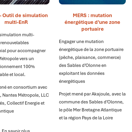
 Outil de simulation
MERS : mutation
multi-EnR
énergétique d’une zone
portuaire
 simulation multi-
Engager une mutation
 renouvelables
énergétique de la zone portuaire
nial pour accompagner
(pêche, plaisance, commerce)
étropole vers un
des Sables d’Olonne en
sionnement 100%
exploitant les données
able et local.
énergétiques
ené en consortium avec
Projet mené par Akajoule, avec la
, Nantes Métropole, LLC
commune des Sables d’Olonne,
s, Collectif Energie et
le pôle Mer Bretagne Atlantique
lantique
et la région Pays de la Loire
En savoir plus