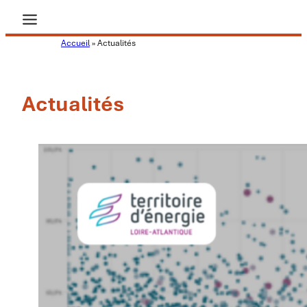
Aller
au
Accueil
»
Actualités
contenu
Actualités