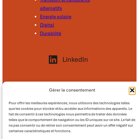
alternatifs
Energie solaire
Digital
Durabilité
LinkedIn
Nos adresses
Gérer le consentement
Siège social
:
Pour offrir les meilleures expériences, nous utilisons des technologies telles
18 boulevard Paul Perrin – 44600 Saint-
que les cookies pour stocker et/ou accéder aux informations des appareils. Le
Nazaire
fait de consentir à ces technologies nous permettra de traiter des données
telles que le comportement de navigation ou les ID uniques sur ce site. Le fait de
ne pas consentir ou de retirer son consentement peut avoir un effet négatif sur
Agence Sud – Est
:
certaines caractéristiques et fonctions.
55 rue Roland Moreno – BP 27130