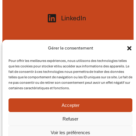
LinkedIn
Nos adresses
Gérer le consentement
Siège social
:
Pour offrir les meilleures expériences, nous utilisons des technologies telles
18 boulevard Paul Perrin – 44600 Saint-
que les cookies pour stocker et/ou accéder aux informations des appareils. Le
Nazaire
fait de consentir à ces technologies nous permettra de traiter des données
telles que le comportement de navigation ou les ID uniques sur ce site. Le fait de
ne pas consentir ou de retirer son consentement peut avoir un effet négatif sur
Agence Sud – Est
:
certaines caractéristiques et fonctions.
55 rue Roland Moreno – BP 27130
Alixan – 26958 Valence Cedex 9
Accepter
Agence Sud – Ouest
:
Refuser
3 Rue Alaric II, 31000 Toulouse
Voir les préférences