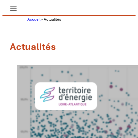
Aller
au
Accueil
»
Actualités
contenu
Actualités